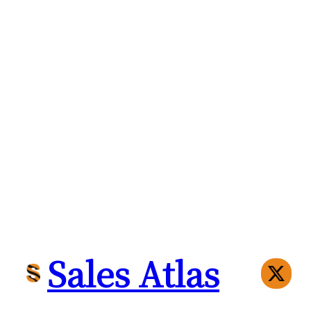
クレジットカード決済の場合は、ご注文時にただちに決
理されます。
販売価格
各サービスページに記載の金額（消費税込み）。
無料枠：
初回100件まで無料
従量課金：
101件目以降 1件あたり2円（税込）
最終更新日：2025年8月27日
Sales Atlas