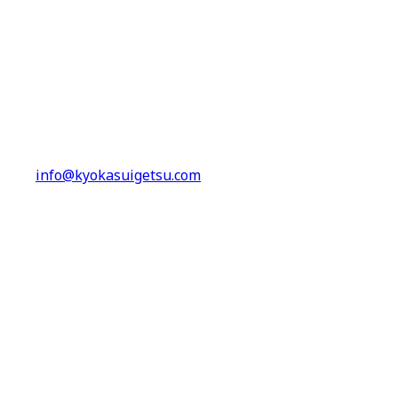
東京都世田谷区野沢2-14-1 雨宮ビル303
電話番号
※請求をいただければ遅滞なく開示いたします。
メールアドレス
info@kyokasuigetsu.com
運営統括責任者
星 智也
追加手数料等の追加料金
なし
返品・キャンセルについて